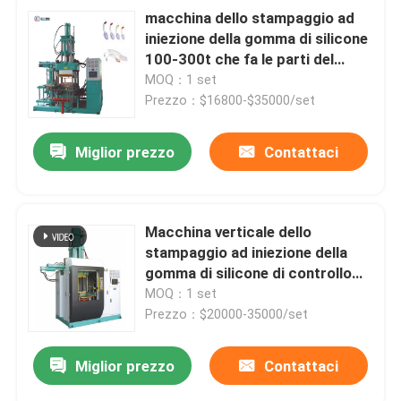
macchina dello stampaggio ad
iniezione della gomma di silicone
100-300t che fa le parti del
grado medico
MOQ：1 set
Prezzo：$16800-$35000/set
Miglior prezzo
Contattaci
Macchina verticale dello
stampaggio ad iniezione della
gomma di silicone di controllo
del Plc che fa biberon
MOQ：1 set
Prezzo：$20000-35000/set
Miglior prezzo
Contattaci