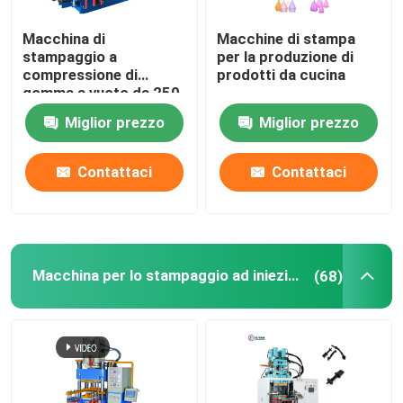
Macchina di
Macchine di stampa
stampaggio a
per la produzione di
compressione di
prodotti da cucina
gomma a vuoto da 250
tonnellate per la
Miglior prezzo
Miglior prezzo
produzione di anelli di
sigillo di gomma
Contattaci
Contattaci
Macchina per lo stampaggio ad iniezione di gomma
(68)