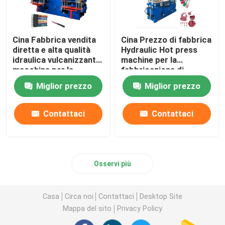
Cina Fabbrica vendita
Cina Prezzo di fabbrica
diretta e alta qualità
Hydraulic Hot press
idraulica vulcanizzante
machine per la
macchina per la
fabbricazione di
produzione di gomma
prodotti in gomma di
Miglior prezzo
Miglior prezzo
golf presa
silicone
Contattaci
Contattaci
Osservi più
Casa
Circa noi
Contattaci
Desktop Site
Mappa del sito
Privacy Policy