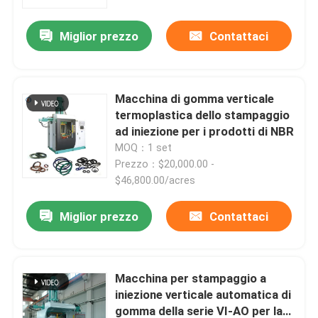
Miglior prezzo
Contattaci
Chi siamo
Fatory Tour
Macchina di gomma verticale
termoplastica dello stampaggio
Controllo di qualità
ad iniezione per i prodotti di NBR
MOQ：1 set
Prezzo：$20,000.00 -
Contattaci
$46,800.00/acres
Miglior prezzo
Contattaci
notizie
Richiedere un preventivo
Macchina per stampaggio a
iniezione verticale automatica di
VR SHOW
gomma della serie VI-AO per la