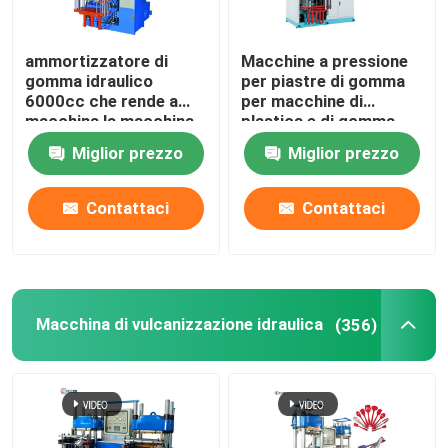
ammortizzatore di
Macchine a pressione
gomma idraulico
per piastre di gomma
6000cc che rende a
per macchine di
macchina la macchina
plastica e di gomma
a iniezione di gomma
Miglior prezzo
Miglior prezzo
della stampa
Contattaci
Contattaci
Macchina di vulcanizzazione idraulica
(356)