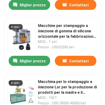
Miglior prezzo
Contattaci
Macchine per stampaggio a
iniezione di gomma di silicone
orizzontale per la fabbricazione
di parti di automobili
MOQ：1 set
Prezzo：USD32200 set
Miglior prezzo
Contattaci
Casa
Macchina per lo stampaggio a
iniezione Lsr per la produzione di
Prodotti
prodotti per la madre e il
bambino
MOQ：1SET
Video
Prezzo：USD 39000-45000/set