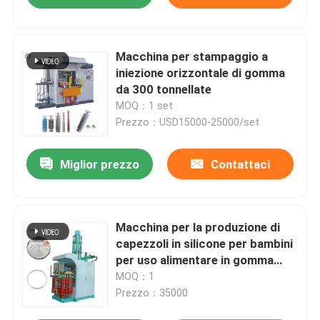
Macchina per stampaggio a
iniezione orizzontale di gomma
da 300 tonnellate
MOQ：1 set
Prezzo：USD15000-25000/set
Miglior prezzo
Contattaci
Macchina per la produzione di
capezzoli in silicone per bambini
per uso alimentare in gomma
siliconica con controllo Plc
MOQ：1
Prezzo：35000