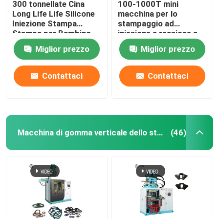
300 tonnellate Cina
100-1000T mini
Long Life Life Silicone
macchina per lo
Iniezione Stampa
stampaggio ad
Stampa per Bambino
iniezione a reazione a
Teething Teether
risparmio energetico
Miglior prezzo
Miglior prezzo
giocattoli
Contattaci
Contattaci
Macchina di gomma verticale dello stampaggio ad iniezione
(46)