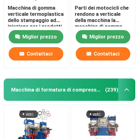
Macchina di gomma
Parti dei motocicli che
verticale termoplastica
rendono a verticale
dello stampaggio ad
della macchina la
iniezione per i prodotti
macchina di gomma
di NBR
dello stampaggio ad
Miglior prezzo
Miglior prezzo
iniezione per
l'ammortizzatore di
gomma
Contattaci
Contattaci
Macchina di formatura di compressione di vuoto
(239)