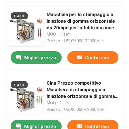
Macchina per lo stampaggio a
iniezione di gomma orizzontale
da 20mpa per la fabbricazione di
isolanti
MOQ：1 set
Prezzo：USD25000-32000/set
Miglior prezzo
Contattaci
Cina Prezzo competitivo
Maschera di stampaggio a
iniezione orizzontale di gomma
per la produzione di parti auto
MOQ：1 set
isolanti
Prezzo：USD25000-42000/set
Miglior prezzo
Contattaci