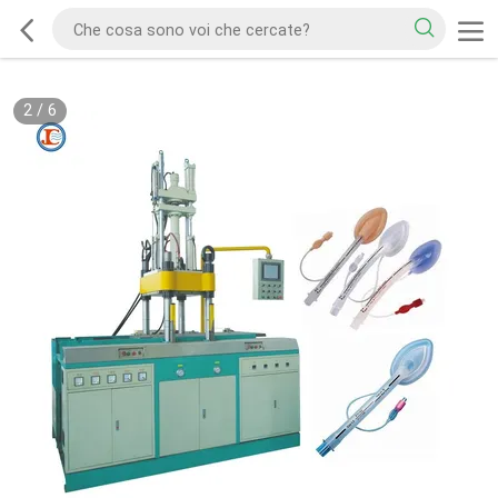
2
/
6