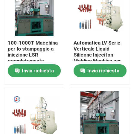
100-1000T Macchina
Automatica LV Serie
per lo stampaggio a
Verticale Liquid
iniezione LSR
Silicone Injeciton
completamente
Molding Machine per
elettrica
isolante di silicone
Invia richiesta
Invia richiesta
Casa
Prodotti
Video