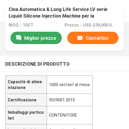
Cina Automatica & Long Life Service LV serie
Liquid Silicone Injection Machine per la
produzione di prodotti medici in silicone
MOQ：1SET
Prezzo：USD $39,000.00 - $45,000.00/sets
Miglior prezzo
Contattici
DESCRIZIONE DI PRODOTTO
Capacità di alime
1000 set/set al mese
ntazione
Certificazione
ISO9001:2015
Imballaggi partico
CONTENITORE
lari