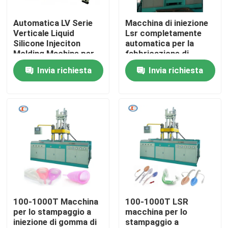
Automatica LV Serie
Macchina di iniezione
Chi siamo
Verticale Liquid
Lsr completamente
Silicone Injeciton
automatica per la
Molding Machine per
fabbricazione di
Fatory Tour
isolante di silicone
capezzoli di silicone
Invia richiesta
Invia richiesta
liquido
Controllo di qualità
Contattaci
notizie
Richiedere un preventivo
100-1000T Macchina
100-1000T LSR
per lo stampaggio a
macchina per lo
iniezione di gomma di
stampaggio a
VR SHOW