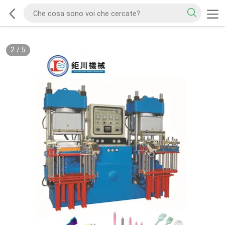
2
/
5