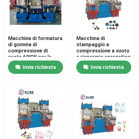
Macchina di formatura
Macchina di
di gomma di
stampaggio a
compressione di
compressione a vuoto
vuoto 69KW per la
a risparmio energetico
siringa medica
per la fabbricazione di
Invia richiesta
Invia richiesta
tappi di gomma
Casa
Prodotti
Video