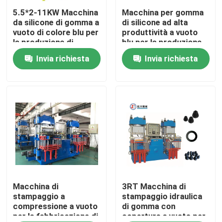
5.5*2-11KW Macchina
Macchina per gomma
da silicone di gomma a
di silicone ad alta
Chi siamo
vuoto di colore blu per
produttività a vuoto
la produzione di
blu per la produzione
prodotti da cucina
di prodotti di gomma
Invia richiesta
Invia richiesta
Fatory Tour
di silicone
Controllo di qualità
Contattaci
notizie
Richiedere un preventivo
Macchina di
3RT Macchina di
stampaggio a
stampaggio idraulica
compressione a vuoto
di gomma con
per la fabbricazione di
copertura a vuoto per
VR SHOW